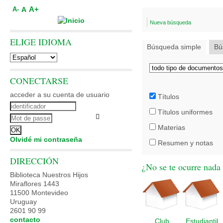
A+
A
A-
Nueva búsqueda
ELIGE IDIOMA
Búsqueda simple
Bú
CONECTARSE
acceder a su cuenta de usuario
Títulos
Títulos uniformes
Materias
Olvidé mi contraseña
Resumen y notas
DIRECCIÓN
¿No se te ocurre nada 
Biblioteca Nuestros Hijos
Miraflores 1443
11500 Montevideo
Uruguay
2601 90 99
contacto
Club
Estudiantil